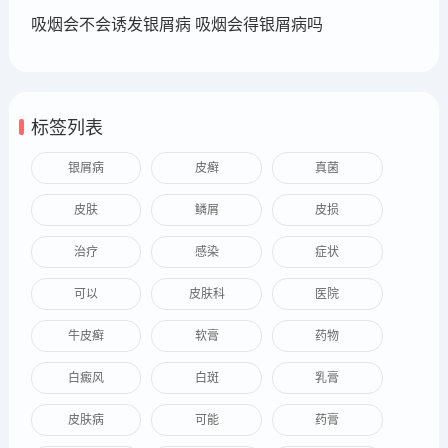
吸烟会不会诱发银屑病 吸烟会得银屑病吗
标签列表
银屑病
皮癣
真菌
皮肤
鳞屑
皮损
治疗
感染
症状
可以
皮肤科
医院
牛皮癣
软膏
药物
白癜风
白斑
乳膏
皮肤病
可能
药膏