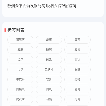
吸烟会不会诱发银屑病 吸烟会得银屑病吗
标签列表
银屑病
皮癣
真菌
皮肤
鳞屑
皮损
治疗
感染
症状
可以
皮肤科
医院
牛皮癣
软膏
药物
白癜风
白斑
乳膏
皮肤病
可能
药膏