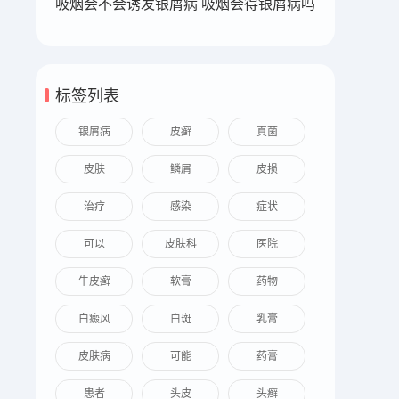
吸烟会不会诱发银屑病 吸烟会得银屑病吗
标签列表
银屑病
皮癣
真菌
皮肤
鳞屑
皮损
治疗
感染
症状
可以
皮肤科
医院
牛皮癣
软膏
药物
白癜风
白斑
乳膏
皮肤病
可能
药膏
患者
头皮
头癣