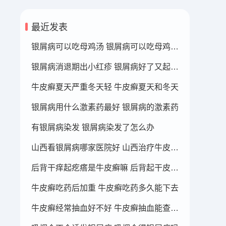
最近发表
银屑病可以吃母鸡汤 银屑病可以吃母鸡肉吗?
银屑病消退期出小红疹 银屑病好了又起红点了
牛皮癣夏天严重冬天轻 牛皮癣夏天和冬天
银屑病用什么激素药最好 银屑病的激素药
有银屑病染发 银屑病染发了怎么办
山西看银屑病哪家医院好 山西治疗牛皮癣最好的医院
后背干痒起疙瘩是牛皮癣嘛 后背起干皮瘙痒是怎么回事
牛皮癣吃药后加重 牛皮癣吃药多久能下去
牛皮癣经常抽血好不好 牛皮癣抽血能查出来吗