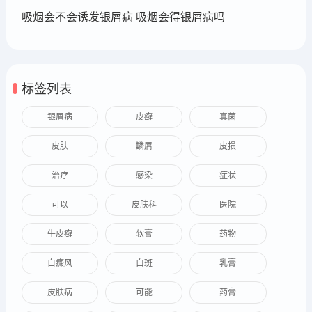
吸烟会不会诱发银屑病 吸烟会得银屑病吗
标签列表
银屑病
皮癣
真菌
皮肤
鳞屑
皮损
治疗
感染
症状
可以
皮肤科
医院
牛皮癣
软膏
药物
白癜风
白斑
乳膏
皮肤病
可能
药膏