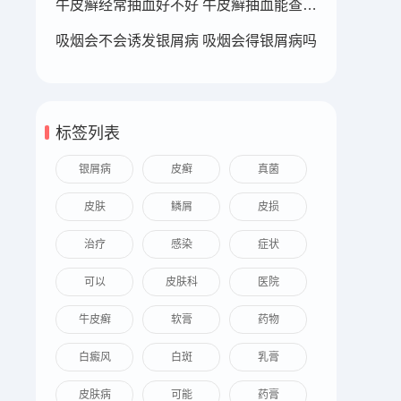
牛皮癣经常抽血好不好 牛皮癣抽血能查出来吗
吸烟会不会诱发银屑病 吸烟会得银屑病吗
标签列表
银屑病
皮癣
真菌
皮肤
鳞屑
皮损
治疗
感染
症状
可以
皮肤科
医院
牛皮癣
软膏
药物
白癜风
白斑
乳膏
皮肤病
可能
药膏