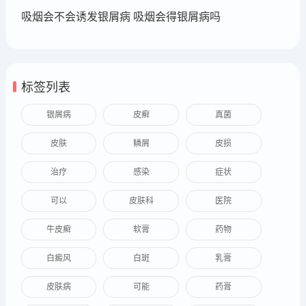
吸烟会不会诱发银屑病 吸烟会得银屑病吗
标签列表
银屑病
皮癣
真菌
皮肤
鳞屑
皮损
治疗
感染
症状
可以
皮肤科
医院
牛皮癣
软膏
药物
白癜风
白斑
乳膏
皮肤病
可能
药膏