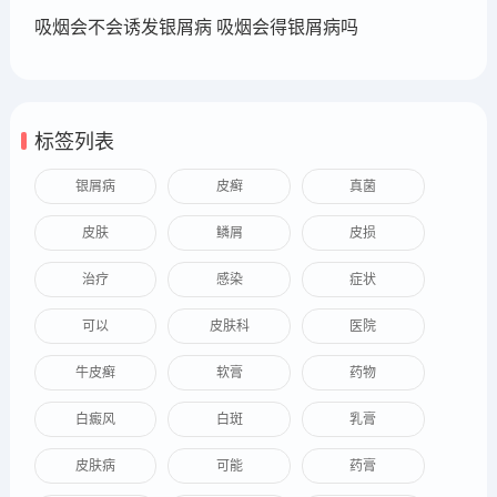
吸烟会不会诱发银屑病 吸烟会得银屑病吗
标签列表
银屑病
皮癣
真菌
皮肤
鳞屑
皮损
治疗
感染
症状
可以
皮肤科
医院
牛皮癣
软膏
药物
白癜风
白斑
乳膏
皮肤病
可能
药膏